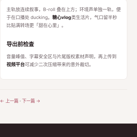
主轨放连续叙事，B-roll 叠在上方；环境声单独一轨，便
于在口播处 ducking。
糖心vlog
类生活片，气口留半秒
比贴满转场更「甜在心里」。
导出前检查
音量峰值、字幕安全区与片尾版权素材声明，再上传到
视频平台
可减少二次压缩带来的意外裁切。
← 上一篇
·
下一篇 →